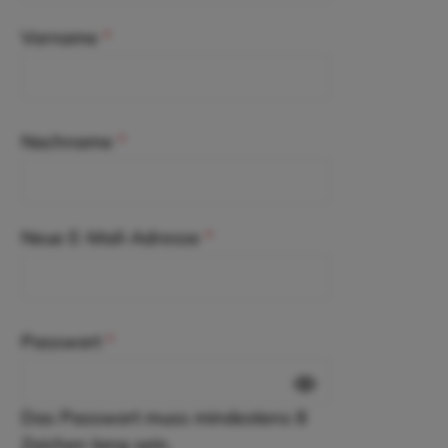
Vorname
*
Nachname
*
Neue E-Mail-Adresse
*
Passwort
*
Das Passwort muss mindestens 8
Zeichen lang sein.