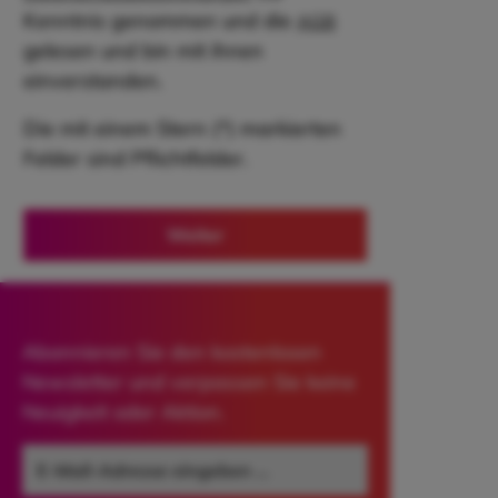
Kenntnis genommen und die
AGB
gelesen und bin mit ihnen
einverstanden.
Die mit einem Stern (*) markierten
Felder sind Pflichtfelder.
Weiter
Abonnieren Sie den kostenlosen
Newsletter und verpassen Sie keine
Neuigkeit oder Aktion.