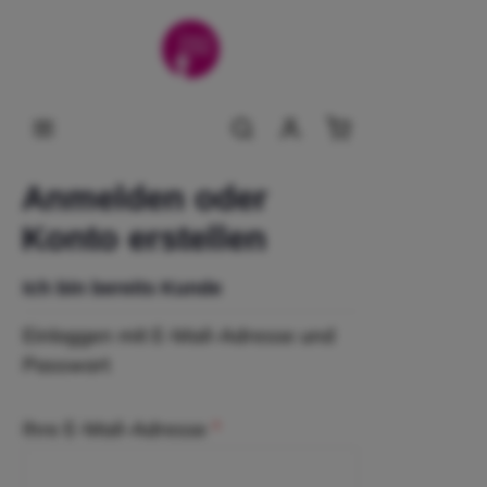
alt springen
Warenkorb enthält
Anmelden oder
Konto erstellen
Ich bin bereits Kunde
Einloggen mit E-Mail-Adresse und
Passwort
Ihre E-Mail-Adresse
*