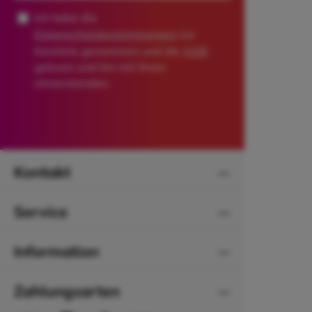
Ich habe die
Datenschutzbestimmungen
zur
Kenntnis genommen und die
AGB
gelesen und bin mit ihnen
einverstanden.
*
Kontakt
Service
Information
Zahlungsarten