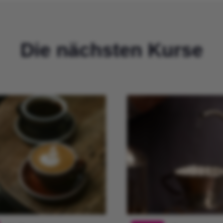
Die nächsten Kurse