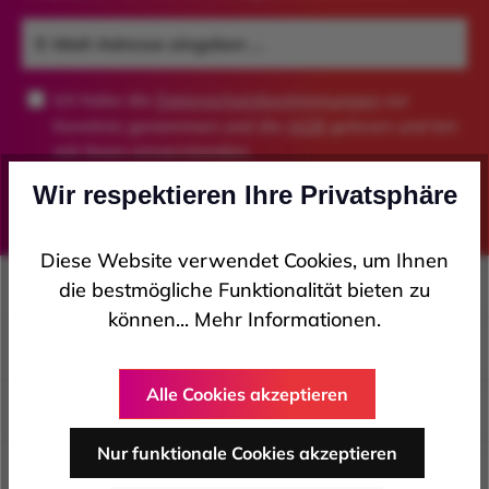
Ich habe die
Datenschutzbestimmungen
zur
Kenntnis genommen und die
AGB
gelesen und bin
mit ihnen einverstanden.
*
Wir respektieren Ihre Privatsphäre
Diese Website verwendet Cookies, um Ihnen
Kontakt
die bestmögliche Funktionalität bieten zu
können...
Mehr Informationen
.
Service
Alle Cookies akzeptieren
Information
Nur funktionale Cookies akzeptieren
Zahlungsarten